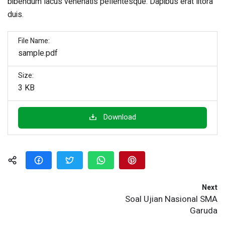
bibendum lacus venenatis pellentesque. Dapibus erat litora
duis.
File Name:
sample.pdf
Size:
3 KB
Download
Next
Soal Ujian Nasional SMA
Garuda