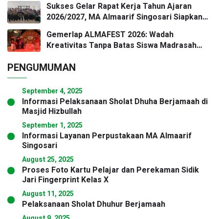
Sukses Gelar Rapat Kerja Tahun Ajaran
Implementasi Satuan Pendidikan Ramah
2026/2027, MA Almaarif Singosari Siapkan
Anak
Program Pendidikan Berkualitas
Gemerlap ALMAFEST 2026: Wadah
Kreativitas Tanpa Batas Siswa Madrasah
Aliyah Almaarif Singosari
PENGUMUMAN
September 4, 2025
Informasi Pelaksanaan Sholat Dhuha Berjamaah di
Masjid Hizbullah
September 1, 2025
Informasi Layanan Perpustakaan MA Almaarif
Singosari
August 25, 2025
Proses Foto Kartu Pelajar dan Perekaman Sidik
Jari Fingerprint Kelas X
August 11, 2025
Pelaksanaan Sholat Dhuhur Berjamaah
August 9, 2025