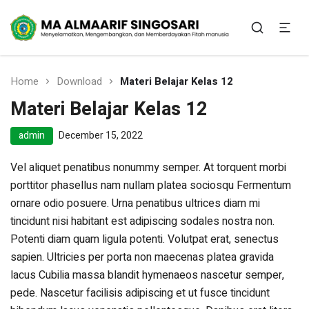
Menyelamatkan, mengembangkan dan
memberdayakan fitrah manusia
MA Almaarif Singosari
Home
Download
Materi Belajar Kelas 12
Materi Belajar Kelas 12
admin
December 15, 2022
Vel aliquet penatibus nonummy semper. At torquent morbi
porttitor phasellus nam nullam platea sociosqu Fermentum
ornare odio posuere. Urna penatibus ultrices diam mi
tincidunt nisi habitant est adipiscing sodales nostra non.
Potenti diam quam ligula potenti. Volutpat erat, senectus
sapien. Ultricies per porta non maecenas platea gravida
lacus Cubilia massa blandit hymenaeos nascetur semper,
pede. Nascetur facilisis adipiscing et ut fusce tincidunt