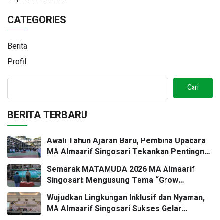
CATEGORIES
Berita
Profil
Cari
BERITA TERBARU
Awali Tahun Ajaran Baru, Pembina Upacara
MA Almaarif Singosari Tekankan Pentingnya
Komitmen Belajar dan Karakter Kuat
Semarak MATAMUDA 2026 MA Almaarif
Singosari: Mengusung Tema “Grow
Together, Shine Forever” Menuju Generasi
Wujudkan Lingkungan Inklusif dan Nyaman,
Unggul dan Berkarakter
MA Almaarif Singosari Sukses Gelar
Bimbingan Teknis Konvensi Hak Anak dan