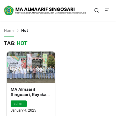
Menyelamatkan, mengembangkan dan
memberdayakan fitrah manusia
MA Almaarif Singosari
Home
Hot
TAG:
HOT
MA Almaarif
Singosari, Rayakan
Harlah ke-58, Terus
admin
Eksis Berkolaborasi
January 4, 2025